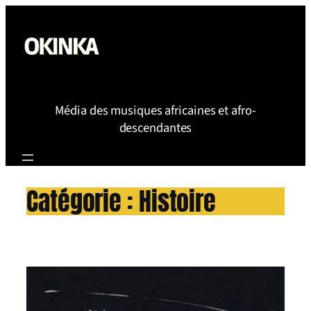
Aller
au
contenu
Média des musiques africaines et afro-
descendantes
Catégorie :
Histoire