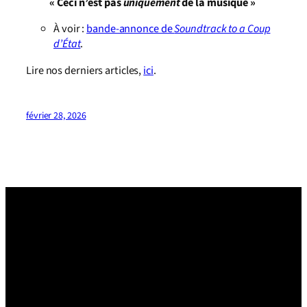
« Ceci n’est pas
uniquement
de la musique »
À voir :
bande-annonce de
Soundtrack to a Coup
d’État
.
Lire nos derniers articles,
ici
.
février 28, 2026